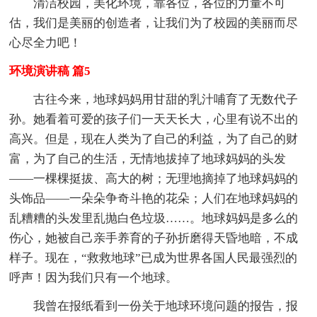
清洁校园，美化环境，靠各位，各位的力量不可
估，我们是美丽的创造者，让我们为了校园的美丽而尽
心尽全力吧！
环境演讲稿 篇5
古往今来，地球妈妈用甘甜的乳汁哺育了无数代子
孙。她看着可爱的孩子们一天天长大，心里有说不出的
高兴。但是，现在人类为了自己的利益，为了自己的财
富，为了自己的生活，无情地拔掉了地球妈妈的头发
——一棵棵挺拔、高大的树；无理地摘掉了地球妈妈的
头饰品——一朵朵争奇斗艳的花朵；人们在地球妈妈的
乱糟糟的头发里乱抛白色垃圾……。地球妈妈是多么的
伤心，她被自己亲手养育的子孙折磨得天昏地暗，不成
样子。现在，“救救地球”已成为世界各国人民最强烈的
呼声！因为我们只有一个地球。
我曾在报纸看到一份关于地球环境问题的报告，报