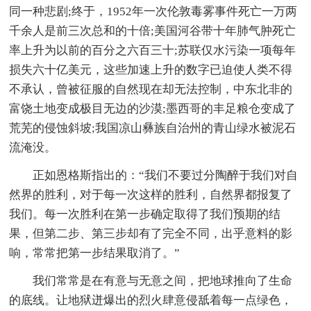
同一种悲剧;终于，1952年一次伦敦毒雾事件死亡一万两
千余人是前三次总和的十倍;美国河谷带十年肺气肿死亡
率上升为以前的百分之六百三十;苏联仅水污染一项每年
损失六十亿美元，这些加速上升的数字已迫使人类不得
不承认，曾被征服的自然现在却无法控制，中东北非的
富饶土地变成极目无边的沙漠;墨西哥的丰足粮仓变成了
荒芜的侵蚀斜坡;我国凉山彝族自治州的青山绿水被泥石
流淹没。
正如恩格斯指出的：“我们不要过分陶醉于我们对自
然界的胜利，对于每一次这样的胜利，自然界都报复了
我们。每一次胜利在第一步确定取得了我们预期的结
果，但第二步、第三步却有了完全不同，出乎意料的影
响，常常把第一步结果取消了。”
我们常常是在有意与无意之间，把地球推向了生命
的底线。让地狱迸爆出的烈火肆意侵舐着每一点绿色，