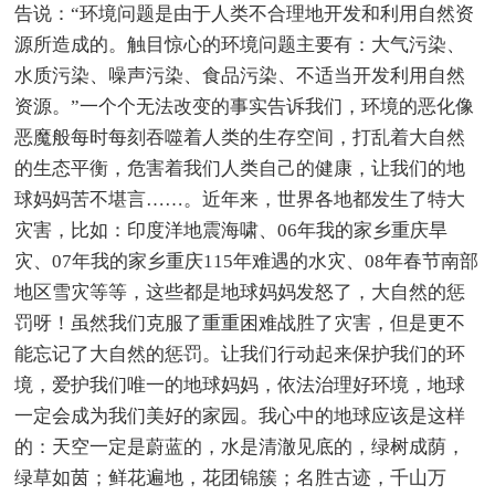
告说：“环境问题是由于人类不合理地开发和利用自然资
源所造成的。触目惊心的环境问题主要有：大气污染、
水质污染、噪声污染、食品污染、不适当开发利用自然
资源。”一个个无法改变的事实告诉我们，环境的恶化像
恶魔般每时每刻吞噬着人类的生存空间，打乱着大自然
的生态平衡，危害着我们人类自己的健康，让我们的地
球妈妈苦不堪言……。近年来，世界各地都发生了特大
灾害，比如：印度洋地震海啸、06年我的家乡重庆旱
灾、07年我的家乡重庆115年难遇的水灾、08年春节南部
地区雪灾等等，这些都是地球妈妈发怒了，大自然的惩
罚呀！虽然我们克服了重重困难战胜了灾害，但是更不
能忘记了大自然的惩罚。让我们行动起来保护我们的环
境，爱护我们唯一的地球妈妈，依法治理好环境，地球
一定会成为我们美好的家园。我心中的地球应该是这样
的：天空一定是蔚蓝的，水是清澈见底的，绿树成荫，
绿草如茵；鲜花遍地，花团锦簇；名胜古迹，千山万