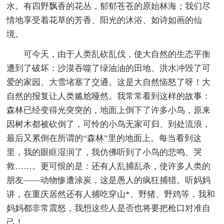
水。有四野飘香的花丛，郁郁苍苍的原始林海；我们尽
情地享受着花草的芳香、阳光的沐浴、如诗如画的仙
境。
可今天，由于人类乱砍乱伐，使大自然的生态平衡
遭到了破坏：沙漠吞噬了绿油油的田地、洪水冲毁了可
爱的家园、大雪堵塞了交通。这是大自然恼怒了呀！大
自然的报复让人类尴尬哑然。我常常看到这样的故事：
森林已经变得光突突的，地面上倒下了许多小鸟，原来
因树木都被砍倒了，可怜的小鸟无家可归、到处流浪，
最后又累倒在所谓的“森林”里的地面上。每当看到这
里，我的眼眶湿润了，我仿佛听到了小鸟的悲鸣、哭
救……。更可恨的是：还有人乱捕乱杀，使许多人类的
朋友——动物惨遭涂炭，这是愚人的疯狂捕猎。听妈妈
讲，在重庆居然还有人捕吃穿山*、野猪、野鸡等，我和
妈妈都非常震怒，我想这些人是否也将要把枪口对准自
己！