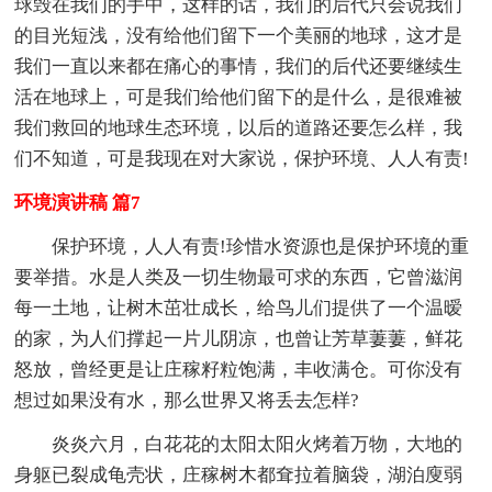
球毁在我们的手中，这样的话，我们的后代只会说我们
的目光短浅，没有给他们留下一个美丽的地球，这才是
我们一直以来都在痛心的事情，我们的后代还要继续生
活在地球上，可是我们给他们留下的是什么，是很难被
我们救回的地球生态环境，以后的道路还要怎么样，我
们不知道，可是我现在对大家说，保护环境、人人有责!
环境演讲稿 篇7
保护环境，人人有责!珍惜水资源也是保护环境的重
要举措。水是人类及一切生物最可求的东西，它曾滋润
每一土地，让树木茁壮成长，给鸟儿们提供了一个温暧
的家，为人们撑起一片儿阴凉，也曾让芳草萋萋，鲜花
怒放，曾经更是让庄稼籽粒饱满，丰收满仓。可你没有
想过如果没有水，那么世界又将丢去怎样?
炎炎六月，白花花的太阳太阳火烤着万物，大地的
身躯已裂成龟壳状，庄稼树木都耷拉着脑袋，湖泊廋弱