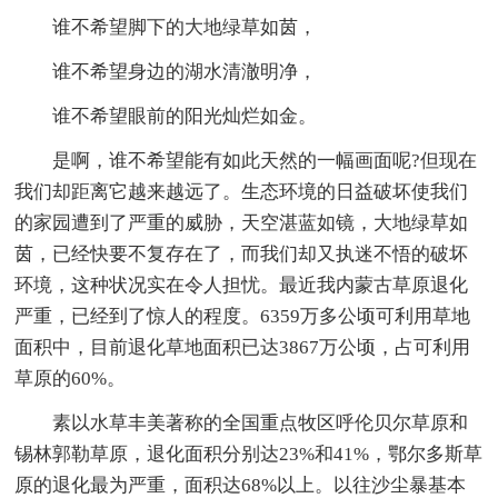
谁不希望脚下的大地绿草如茵，
谁不希望身边的湖水清澈明净，
谁不希望眼前的阳光灿烂如金。
是啊，谁不希望能有如此天然的一幅画面呢?但现在
我们却距离它越来越远了。生态环境的日益破坏使我们
的家园遭到了严重的威胁，天空湛蓝如镜，大地绿草如
茵，已经快要不复存在了，而我们却又执迷不悟的破坏
环境，这种状况实在令人担忧。最近我内蒙古草原退化
严重，已经到了惊人的程度。6359万多公顷可利用草地
面积中，目前退化草地面积已达3867万公顷，占可利用
草原的60%。
素以水草丰美著称的全国重点牧区呼伦贝尔草原和
锡林郭勒草原，退化面积分别达23%和41%，鄂尔多斯草
原的退化最为严重，面积达68%以上。以往沙尘暴基本