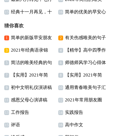
总（精选90句）
经典十一月再见，十
简单的优美的早安心
你好座右铭句子（通用
的晚安朋友圈问候语集
汇总（精选100句）
15
16
二月你好个性座右铭说
语朋友圈大汇总56句
30句）
锦62句
猜你喜欢
说40句
简单的新版早安朋友
有关伤感唯美的句子
1
2
2021年经典语录锦
【精华】高中四季作
圈问候语大汇总60句
汇编46条
3
4
简洁的唯美经典的句
师德师风学习心得体
集60句
文合集10篇
5
6
【实用】2021年简
【实用】2021年简
子集锦39条
会15篇
7
8
初中文明礼仪演讲稿
通用青春唯美句子汇
短的经典语录30句
短的经典语录30句
9
10
感恩父母心演讲稿
2021年常用朋友圈
总78条
11
12
工作报告
实践报告
伤感语句集锦70句
13
14
评语
高中作文
15
16