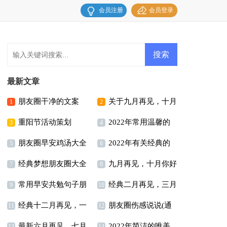
会员注册
会员登录
最新文章
朋友圈干净的文案
关于九月再见，十月
1
2
重阳节活动策划
2022年常用温馨的
你好座右铭80句精选
3
4
朋友圈早安鸡汤大全
2022年有关经典的
早安朋友圈问候语23句
5
6
经典梦想朋友圈大全
九月再见，十月你好
（精选175句）
唯美句子合集79句
7
8
常用早安共勉句子朋
经典二月再见，三月
（精选70句）
唯美座右铭说说汇总80
9
10
经典十二月再见，一
朋友圈伤感说说(通
友圈21条
你好个性座右铭语录汇
11
句
12
最新六月再见，七月
2022年简洁的唯美
月你好个性说说座右铭
用15篇)
13
14