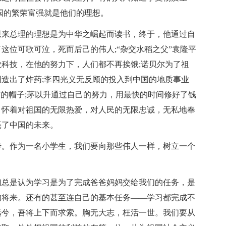
国的繁荣富强就是他们的理想。
恩来总理的理想是为中华之崛起而读书，终于，他通过自
这位可歌可泣，死而后己的伟人;“杂交水稻之父”袁隆平
科技，在他的努力下，人们都不再挨饿;诺贝尔为了祖
造出了炸药;李四光义无反顾的投入到中国的地质事业
”的帽子;茅以升通过自己的努力，用最快的时间修好了钱
，怀着对祖国的无限热爱，对人民的无限忠诚，无私地奉
亮了中国的未来。
传。作为一名小学生，我们要向那些伟人一样，树立一个
们总是认为学习是为了完成爸爸妈妈交给我们的任务，是
的将来。还有的甚至连自己的基本任务——学习都完成不
远兮，吾将上下而求索。胸无大志，枉活一世。我们要从