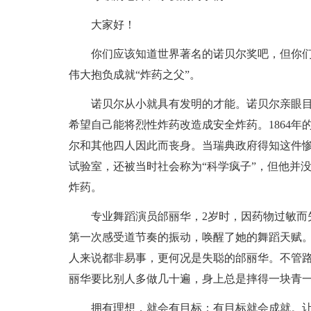
大家好！
你们应该知道世界著名的诺贝尔奖吧，但你
伟大抱负成就“炸药之父”。
诺贝尔从小就具有发明的才能。诺贝尔亲眼
希望自己能将烈性炸药改造成安全炸药。1864
尔和其他四人因此而丧身。当瑞典政府得知这件
试验室，还被当时社会称为“科学疯子”，但他并
炸药。
专业舞蹈演员邰丽华，2岁时，因药物过敏而
第一次感受道节奏的振动，唤醒了她的舞蹈天赋
人来说都非易事，更何况是失聪的邰丽华。不管
丽华要比别人多做几十遍，身上总是摔得一块青
拥有理想，就会有目标；有目标就会成就。