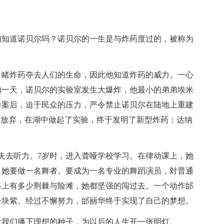
们知道诺贝尔吗？诺贝尔的一生是与炸药度过的，被称为
目睹炸药夺去人们的生命，因此他知道炸药的威力。一心
年的一天，诺贝尔的实验室发生大爆炸，他最小的弟弟埃米
惨案后，迫于民众的压力，严令禁止诺贝尔在陆地上重建
没放弃，在湖中做起了实验，终于发明了新型炸药：达纳
失去听力。7岁时，进入聋哑学校学习。在律动课上，她
。她要做一名舞者。要成为一名专业的舞蹈演员，対普通
路上有多少荆棘与险滩，她都坚强的闯过去。一个动作邰
一块紫。经过不懈努力，邰丽华终于实现了自己的梦想。
让我们播下理想的种子，为以后的人生开一张明灯。