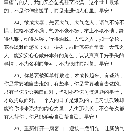
里痛苦的人，我们又会忽视甚至冷漠。这个世上最难
的，不是你伸出援手，而是走进他人心里。早安！
24、欲成大器，先要大气。大气之人，语气不惊不
惧，性格不骄不躁，气势不张不扬，举止不猥不琐，静
得优雅，动得从容，行得洒脱。大气之人，如一朵花，
花香淡雅而悠长；如一棵树，枝叶茂盛而常青。大气之
人，能安安心心做好本分的角色，认认真真干好手头的
事情，不为名利而争斗，不为钱财而纠葛。早安！
25、你总要被孤单打败过，才成长起来。有些路，
你是需要独自去走的，有些事，你是需要独自去做的。
只有当你学会独自面对，当初那些你习惯逃避的事情，
才敢勇敢面对。一个人的日子是难熬的，但习惯孤独却
能给你带来强大的内心力量。人生那么长，不会每次都
有人帮你，你只能学会自己帮自己。早安！
26、重新打开一扇窗口，迎接一缕阳光，让新的气