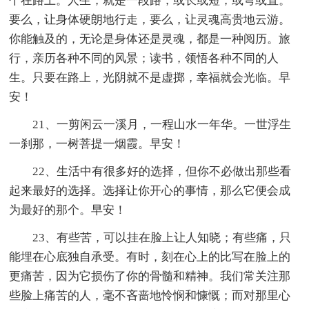
个在路上。人生，就是一段路，或长或短，或弯或直。
要么，让身体硬朗地行走，要么，让灵魂高贵地云游。
你能触及的，无论是身体还是灵魂，都是一种阅历。旅
行，亲历各种不同的风景；读书，领悟各种不同的人
生。只要在路上，光阴就不是虚掷，幸福就会光临。早
安！
21、一剪闲云一溪月，一程山水一年华。一世浮生
一刹那，一树菩提一烟霞。早安！
22、生活中有很多好的选择，但你不必做出那些看
起来最好的选择。选择让你开心的事情，那么它便会成
为最好的那个。早安！
23、有些苦，可以挂在脸上让人知晓；有些痛，只
能埋在心底独自承受。有时，刻在心上的比写在脸上的
更痛苦，因为它损伤了你的骨髓和精神。我们常关注那
些脸上痛苦的人，毫不吝啬地怜悯和慷慨；而对那里心