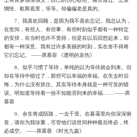
上有良多假情假义，自己的伤心欲绝、痛苦难过、悲哀
惆怅、歇斯底里，等等。却偏偏老是真的。
7、我喜欢回顾，是因为我不喜欢忘记。我总认为，
在世间，有些人、有些事、有些时刻似乎都有一种特定
的安排，在当时也许不觉得，但是在以后回想起来，却
都有一种深意。我有过许多美丽的时刻，实在舍不得将
它们忘记。 ——席慕容 《透明的哀伤》
8、似乎习惯了等待，单纯的以为等待就会到来。但
却在等待中错过了，那些可以幸福的幸福。在失去时后
悔，为什么没有抓住。其实等待本身就是一种可笑的错
误。明知道等待着一份不知能否到来的幸福…… ——席
慕蓉
9、余生将成陌路，一去千里。在暮霭里向你深深俯
首，请你为我珍重，尽管他们说世间种种最后终必，终
必成空。 ——席慕蓉 《时光九篇》