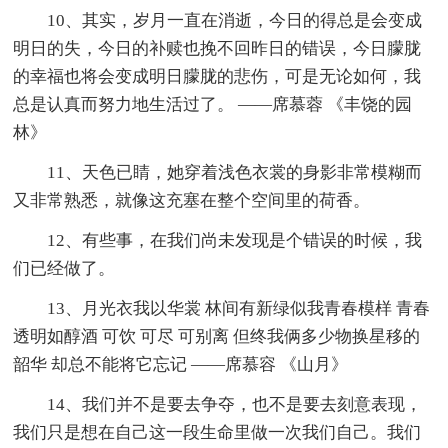
10、其实，岁月一直在消逝，今日的得总是会变成
明日的失，今日的补赎也挽不回昨日的错误，今日朦胧
的幸福也将会变成明日朦胧的悲伤，可是无论如何，我
总是认真而努力地生活过了。 ——席慕蓉 《丰饶的园
林》
11、天色已睛，她穿着浅色衣裳的身影非常模糊而
又非常熟悉，就像这充塞在整个空间里的荷香。
12、有些事，在我们尚未发现是个错误的时候，我
们已经做了。
13、月光衣我以华裳 林间有新绿似我青春模样 青春
透明如醇酒 可饮 可尽 可别离 但终我俩多少物换星移的
韶华 却总不能将它忘记 ——席慕容 《山月》
14、我们并不是要去争夺，也不是要去刻意表现，
我们只是想在自己这一段生命里做一次我们自己。我们