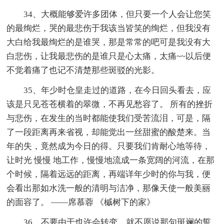
34、大概能够爱许多团体，但只要一个人会让您笑
的最绚烂，哭的最悲伤于我该当皆笑的绚烂，但我没有
大白给我最绚烂的是谁哭，那是常常的吧可是我没有大
白悲伤，让我最悲伤的是谁只是心太痛，太痛~~以后便
不觉着痛了也记不清楚那些斑驳的光影。
35、年少时仓皇走过的道路，在今日回头看去，应
该是只见苍苍横着的翠微，不再见愁容了。 所有的挫折
与悲伤，在发生的当时都能使我们受苦流泪，可是，隔
了一段距离再来省视，却能觉出一丝甜蜜的酸楚来。当
年的失，竟然成为今日的得。只要我们肯耐心地等待，
让时光 慢慢 地工作，慢慢地流成一条宽阔的河流，在那
个时候，隔着远远的距离，再端详年少时的你与我，便
会看出那如水洗一般的清明与洁净，那像天使一般美丽
的面容了。 ——席慕蓉 《槭树下的家》
36、不要由于也许会转变，就不愿说那句斑斓的誓