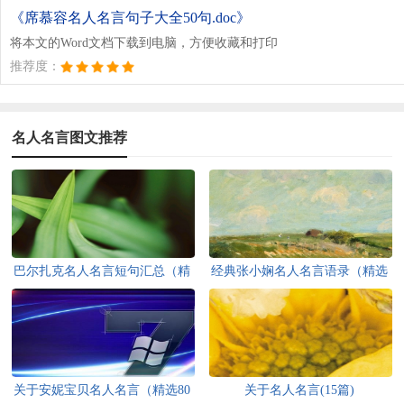
《席慕容名人名言句子大全50句.doc》
将本文的Word文档下载到电脑，方便收藏和打印
推荐度：
名人名言图文推荐
巴尔扎克名人名言短句汇总（精
经典张小娴名人名言语录（精选
选60句）
30句）
关于安妮宝贝名人名言（精选80
关于名人名言(15篇)