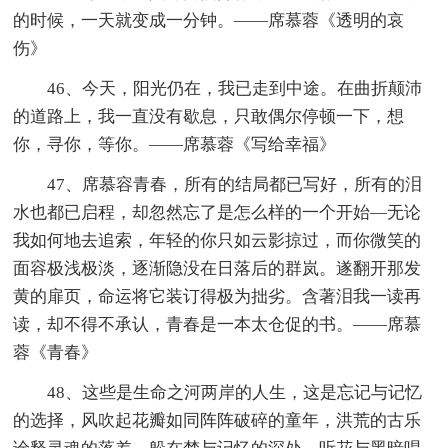
的时候，一天就变成一分钟。——席慕蓉《透明的哀
伤》
46、今天，阳光仍在，我已走到中途。在曲折颠沛
的道路上，我一直没有歇息，只敢偶尔停顿一下，想
你，寻你，等你。——席慕蓉《写给幸福》
47、席慕容青春，所有的结局都已写好，所有的泪
水也都已启程，却忽然忘了是怎么样的一个开始—无论
我如何地去追索，年轻的你只如云影掠过，而你微笑的
面容极浅极淡，逐渐隐没在日落后的群岚。遂翻开那发
黄的扉页，命运将它装订得极为拙劣。含著泪我一读再
读，却不得不承认，青春是一本太仓促的书。——席慕
蓉《青春》
48、这些是生命之河两岸的人生，这是忘记与记忆
的选择，风吹起花瓣如同阵阵破碎的童年，洪荒的古乐