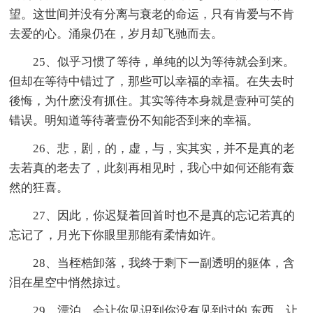
望。这世间并没有分离与衰老的命运，只有肯爱与不肯
去爱的心。涌泉仍在，岁月却飞驰而去。
25、似乎习惯了等待，单纯的以为等待就会到来。
但却在等待中错过了，那些可以幸福的幸福。在失去时
後悔，为什麽没有抓住。其实等待本身就是壹种可笑的
错误。明知道等待著壹份不知能否到来的幸福。
26、悲，剧，的，虚，与，实其实，并不是真的老
去若真的老去了，此刻再相见时，我心中如何还能有轰
然的狂喜。
27、因此，你迟疑着回首时也不是真的忘记若真的
忘记了，月光下你眼里那能有柔情如许。
28、当桎梏卸落，我终于剩下一副透明的躯体，含
泪在星空中悄然掠过。
29、漂泊，会让你见识到你没有见到过的.东西，让