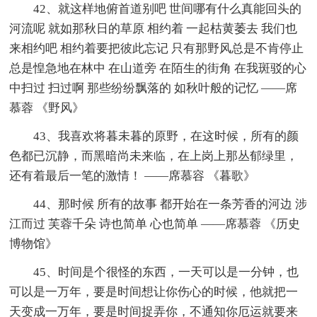
42、就这样地俯首道别吧 世间哪有什么真能回头的
河流呢 就如那秋日的草原 相约着 一起枯黄萎去 我们也
来相约吧 相约着要把彼此忘记 只有那野风总是不肯停止
总是惶急地在林中 在山道旁 在陌生的街角 在我斑驳的心
中扫过 扫过啊 那些纷纷飘落的 如秋叶般的记忆 ——席
慕蓉 《野风》
43、我喜欢将暮未暮的原野，在这时候，所有的颜
色都已沉静，而黑暗尚未来临，在上岗上那丛郁绿里，
还有着最后一笔的激情！ ——席慕容 《暮歌》
44、那时候 所有的故事 都开始在一条芳香的河边 涉
江而过 芙蓉千朵 诗也简单 心也简单 ——席慕蓉 《历史
博物馆》
45、时间是个很怪的东西，一天可以是一分钟，也
可以是一万年，要是时间想让你伤心的时候，他就把一
天变成一万年，要是时间捉弄你，不通知你厄运就要来