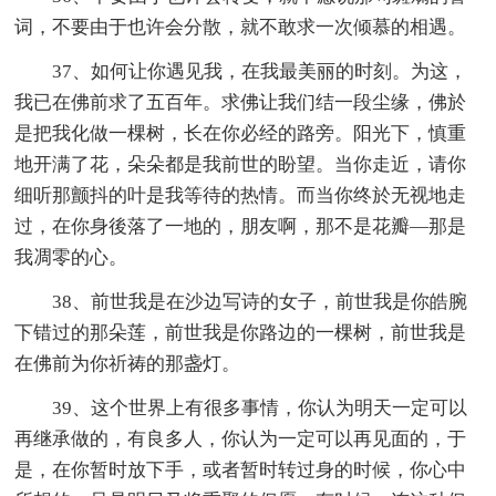
词，不要由于也许会分散，就不敢求一次倾慕的相遇。
37、如何让你遇见我，在我最美丽的时刻。为这，
我已在佛前求了五百年。求佛让我们结一段尘缘，佛於
是把我化做一棵树，长在你必经的路旁。阳光下，慎重
地开满了花，朵朵都是我前世的盼望。当你走近，请你
细听那颤抖的叶是我等待的热情。而当你终於无视地走
过，在你身後落了一地的，朋友啊，那不是花瓣―那是
我凋零的心。
38、前世我是在沙边写诗的女子，前世我是你皓腕
下错过的那朵莲，前世我是你路边的一棵树，前世我是
在佛前为你祈祷的那盏灯。
39、这个世界上有很多事情，你认为明天一定可以
再继承做的，有良多人，你认为一定可以再见面的，于
是，在你暂时放下手，或者暂时转过身的时候，你心中