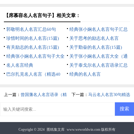
句）
【席慕容名人名言句子】相关文章：
郭敬明名人名言汇总60句
经典张小娴名人名言句子汇总
珍惜时间的名人名言(15篇)
50句精选
关于思考的励志名人名言
有关励志的名人名言(15篇)
关于勤奋的名人名言(15篇)
经典张小娴名人名言句子大全
关于张小娴名人名言大全（通
（精选70句）
名人名言经典
用100句）
关于泰戈尔名人名言语录汇总
巴尔扎克名人名言（精选40
60句
经典的名人名言
句）
上一篇：
曾国藩名人名言语录（精
下一篇：
马云名人名言30句精选
选40句）
Copyright © 2024
图纸集文库
www.weworldwin.com 版权所有