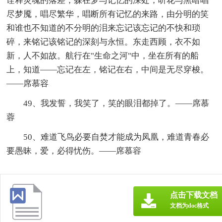
诠释灵魂的落差，躲在梦与记忆的深处，听花与黑暗唱
尽梦魇，唱尽繁华，唱断所有记忆的来路，由分明的笑
和谁也不知道的不分明的泪来忘记该忘记的不快和琐
碎，来铭记该铭记的深刻与永恒。东走西顾，衣不如
新，人不如故。航行在"生命之河"中，坐在所有的船
上，知道——忘记在左，铭记在右，中间是无尽穿梭。
——席慕容
49、我发誓，我笑了，笑的眼泪都掉了。——席慕
蓉
50、难道飞鸟必要自焚才能成为凤凰，难道青春必
要愚昧，爱，必得忧伤。——席慕容
点击下载文档
文档为doc格式