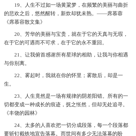
19、人生不过如一场黄粱梦，在频繁的美丽与曲折
的悲欢之后，悠然醒转，新炊却犹未熟。——席慕蓉
《席慕容散文集》
20、芳华的美丽与宝贵，就在于它的天真与无瑕，
在于它的可遇而不可求，在于它的永不重回。
21、让我俯首感谢所有星球的相助，让我与你相遇
与你别离。
22、雾起时，我就在你的怀里；雾散后，却是一
生。
23、人生竟然是一场有规律的阴差阳错。所有的一
切都变成一种成长的痕迹，抚之怅然，但却无处追寻。
《丰饶的园林》
24、太多的人喜欢把一切分成段落，每一个段落都
要斩钉截铁地宣告落幕。而世间有多少无法落幕的盼