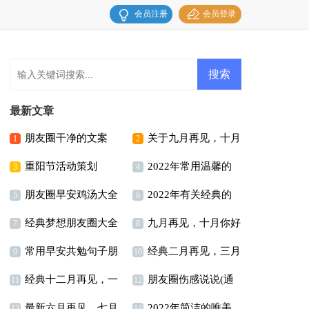
会员注册
会员登录
最新文章
朋友圈干净的文案
关于九月再见，十月
1
2
重阳节活动策划
2022年常用温馨的
你好座右铭80句精选
3
4
朋友圈早安鸡汤大全
2022年有关经典的
早安朋友圈问候语23句
5
6
经典梦想朋友圈大全
九月再见，十月你好
（精选175句）
唯美句子合集79句
7
8
常用早安共勉句子朋
经典二月再见，三月
（精选70句）
唯美座右铭说说汇总80
9
10
经典十二月再见，一
朋友圈伤感说说(通
友圈21条
你好个性座右铭语录汇
11
句
12
最新六月再见，七月
2022年简洁的唯美
月你好个性说说座右铭
用15篇)
13
14