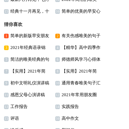
总（精选90句）
经典十一月再见，十
简单的优美的早安心
你好座右铭句子（通用
的晚安朋友圈问候语集
汇总（精选100句）
15
16
二月你好个性座右铭说
语朋友圈大汇总56句
30句）
锦62句
猜你喜欢
说40句
简单的新版早安朋友
有关伤感唯美的句子
1
2
2021年经典语录锦
【精华】高中四季作
圈问候语大汇总60句
汇编46条
3
4
简洁的唯美经典的句
师德师风学习心得体
集60句
文合集10篇
5
6
【实用】2021年简
【实用】2021年简
子集锦39条
会15篇
7
8
初中文明礼仪演讲稿
通用青春唯美句子汇
短的经典语录30句
短的经典语录30句
9
10
感恩父母心演讲稿
2021年常用朋友圈
总78条
11
12
工作报告
实践报告
伤感语句集锦70句
13
14
评语
高中作文
15
16