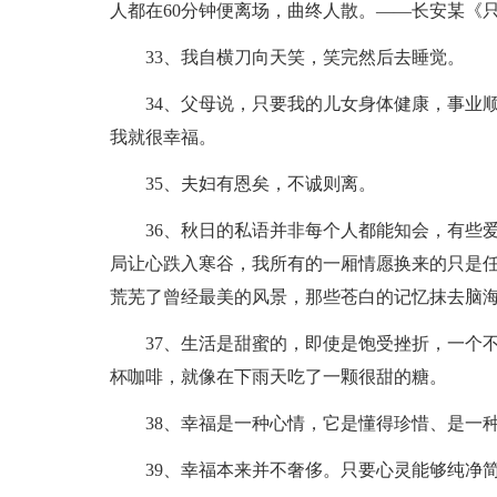
人都在60分钟便离场，曲终人散。——长安某《
33、我自横刀向天笑，笑完然后去睡觉。
34、父母说，只要我的儿女身体健康，事业
我就很幸福。
35、夫妇有恩矣，不诚则离。
36、秋日的私语并非每个人都能知会，有些
局让心跌入寒谷，我所有的一厢情愿换来的只是
荒芜了曾经最美的风景，那些苍白的记忆抹去脑
37、生活是甜蜜的，即使是饱受挫折，一个
杯咖啡，就像在下雨天吃了一颗很甜的糖。
38、幸福是一种心情，它是懂得珍惜、是一
39、幸福本来并不奢侈。只要心灵能够纯净