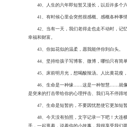
40、人生的六年即短暂又漫长，以后许多个
41、有时候心里会突然很感概、感概各种事
42、当有一天，我们老得走也走不动时，记
幸福和财富。
43、你如花似的温柔，愿我能伴你到白头。
44、坚持给孩子写博客、微博，哪怕只有简
45、床前明月光，想喝酸辣汤。人比黄花瘦
46、生命是一种缘……这是一种智慧……就
是突来的打击带给你的心理抨击、我们马不停蹄
47、生命是短暂的，不要因忧愁使它更加短
48、今天没有拍照，文字记录一下吧！大连
手，一起逛着，说着你的小故事，我很享受我们