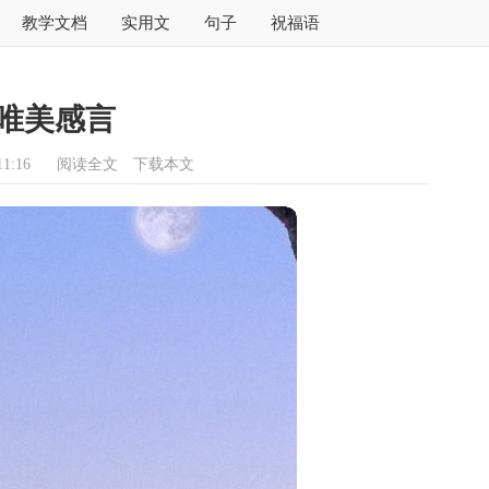
教学文档
实用文
句子
祝福语
唯美感言
1:16
阅读全文
下载本文