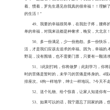
着、惯着，罗先生遇见你我真的很幸福！！理解了
的生活！"
49、我要的幸福很简单，在我肚子疼，腰疼
单的幸福，对我来说都是种奢求，晚安，大北京
50、多一份满足，少一份抱怨。多一份快乐
活，才是我们应该去追求的幸福。因为，幸福的.
野花，没有围墙，也不需要门票，只要有一颗清
51、1此刻打盹，你将做梦；此刻学习，你
时的苦痛是暂时的，未学习的苦痛是终身的。4现
排座次。6狗一样地学，绅士一样地玩。7今天不
52、送个礼物、给个惊喜，让家人知道你有
53、如果可以的话，我宁愿忘了回家的路，